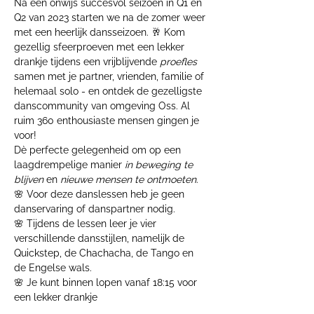
Na een onwijs succesvol seizoen in Q1 en 
Q2 van 2023 starten we na de zomer weer 
met een heerlijk dansseizoen. 🥂 Kom 
gezellig sfeerproeven met een lekker 
drankje tijdens een vrijblijvende
 proefles
samen met je partner, vrienden, familie of 
helemaal solo - en ontdek de gezelligste 
danscommunity van omgeving Oss. Al 
ruim 360 enthousiaste mensen gingen je 
voor!
Dè perfecte gelegenheid om op een 
laagdrempelige manier 
in beweging te 
blijven
 en 
nieuwe mensen te ontmoeten
.
🌸 Voor deze danslessen heb je geen 
danservaring of danspartner nodig.
🌸 Tijdens de lessen leer je vier 
verschillende dansstijlen, namelijk de 
Quickstep, de Chachacha, de Tango en 
de Engelse wals.
🌸 Je kunt binnen lopen vanaf 18:15 voor 
een lekker drankje